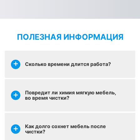
оставить заявку
П-образный диван
от 3000 р.
ПОЛЕЗНАЯ ИНФОРМАЦИЯ
Угловой диван
оставить заявку
от 2000 р.
(стандартный)
Сколько времени длится работа?
Угловой диван
оставить заявку
от 2900 р.
(большой)
Химчистка детского
Повредит ли химия мягкую мебель,
оставить заявку
матраса (с двух
от 1500 р.
во время чистки?
сторон)
Односпальный матрас
оставить заявку
от 2000 р.
(с двух сторон)
Как долго сохнет мебель после
чистки?