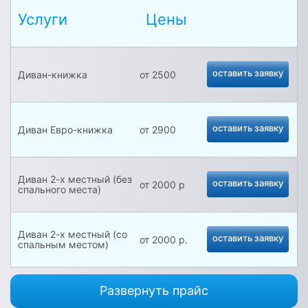
Услуги
Цены
оставить заявку
Диван-книжка
от 2500
оставить заявку
Диван Евро-книжка
от 2900
Диван 2-х местный (без
оставить заявку
от 2000 р
спального места)
Диван 2-х местный (со
оставить заявку
от 2000 р.
спальным местом)
Развернуть прайс
оставить заявку
Трёхместный диван
от 2500 р.