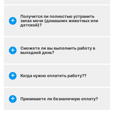
Полутороспальный
оставить заявку
от 2300 р.
матрас (с двух сторон)
Получится ли полностью устранить
запах мочи (домашних животных или
Двуспальный матрас (с
оставить заявку
от 2800 р.
детской)?
двух сторон)
оставить заявку
Отбеливание
от 500 р.
Сможете ли вы выполнить работу в
выходной день?
оставить заявку
Кресло (стандартное)
от 999 р.
Когда нужно оплатить работу??
оставить заявку
Химчистка стульев
от 200 р.
Принимаете ли безналичную оплату?
Озонация (устранение
оставить заявку
от 45 р.
запаха)