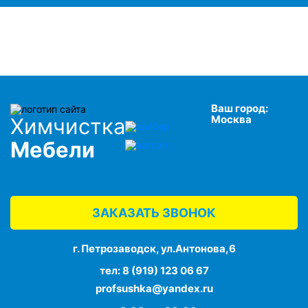
Ваш город:
Москва
Химчистка
Мебели
ЗАКАЗАТЬ ЗВОНОК
г. Петрозаводск, ул.Антонова,6
тел:
8 (919) 123 06 67
profsushka@yandex.ru