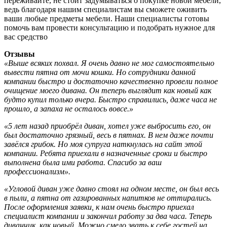
переживайте, не стоит задумываться о покупке новой мебели,
ведь благодаря нашим специалистам вы сможете оживить
ваши любые предметы мебели. Наши специалисты готовы
помочь вам провести консультацию и подобрать нужное для
вас средство
Отзывы
«Выше всяких похвал. Я очень давно не мог самостоятельно
вывести пятна от мочи кошки. Но сотрудники данной
компании быстро и достаточно качественно провели полное
очищение моего дивана. Он теперь выглядит как новый как
будто купил только вчера. Быстро справились, даже часа не
прошло, а запаха не осталось вовсе.»
«5 лет назад приобрёл диван, хотел уже выбросить его, он
был достаточно грязный, весь в пятнах. В нем даже почти
завёлся грибок. Но моя супруга наткнулась на сайт этой
компании. Ребята приехали в назначенные сроки и быстро
выполнена была ими работа. Спасибо за ваш
профессионализм».
«Угловой диван уже давно стоял на одном месте, он был весь
в пыли, а пятна от газированных напитков не оттирались.
После оформления заявки, к нам очень быстро приехал
специалист компании и закончил работу за два часа. Теперь
диванчик, как новый. Можно смело звать к себе гостей на