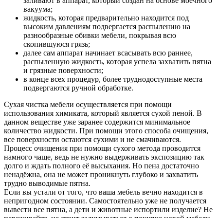
заливают в аппарат, который создан на основе моечного
вакуума;
жидкость, которая предварительно находится под
высоким давлениям подвергается распылению на
разнообразные обивки мебели, покрывая всю
скопившуюся грязь;
далее сам аппарат начинает всасывать всю раннее,
распыленную жидкость, которая успела захватить пятна
и грязные поверхности;
в конце всех процедур, более труднодоступные места
подвергаются ручной обработке.
Сухая чистка мебели осуществляется при помощи
использования химиката, который является сухой пеной. В
данном веществе уже заранее содержится минимальное
количество жидкости. При помощи этого способа очищения,
все поверхности остаются сухими и не смачиваются.
Процесс очищения при помощи сухого метода проводится
намного чаще, ведь не нужно выдерживать экспозицию так
долго и ждать полного её высыхания. Но пена достаточно
ненадёжна, она не может проникнуть глубоко и захватить
трудно выводимые пятна.
Если вы устали от того, что ваша мебель вечно находится в
непригодном состоянии. Самостоятельно уже не получается
вывести все пятна, а дети и животные испортили изделие? Не