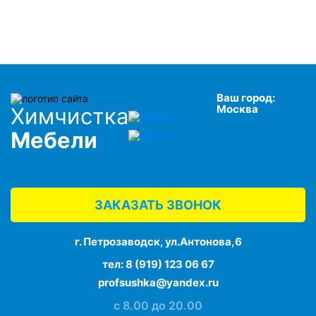
Ваш город:
Москва
Химчистка
Мебели
ЗАКАЗАТЬ ЗВОНОК
г. Петрозаводск, ул.Антонова,6
тел:
8 (919) 123 06 67
profsushka@yandex.ru
с 8.00 до 20.00