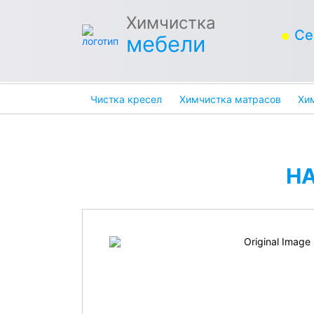
Химчистка
Се
мебели
Чистка кресел
Химчистка матрасов
Хи
Н