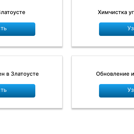
Златоусте
Химчистка уг
сть
Уз
ен в Златоусте
Обновление и
сть
Уз