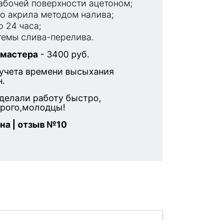
бочей поверхности ацетоном;
о акрила методом налива;
 24 часа;
емы слива-перелива.
 мастера
- 3400 руб.
 учета времени высыхания
н.
делали работу быстро,
орого,молодцы!
на | отзыв №10