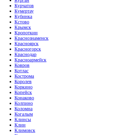
Курган
Курчатов
Кумертау
Кубинка
Кстово
Крымск
Кропоткин
Краснознаменск
Красноярск
Красногорск
Краснодар
Красноармейск
Ковров
Котлас
Кострома
Королев
Коркино
Копейск
Конаково
Колпино
Коломна
Когалым
Клинсы
Клин
Климовск