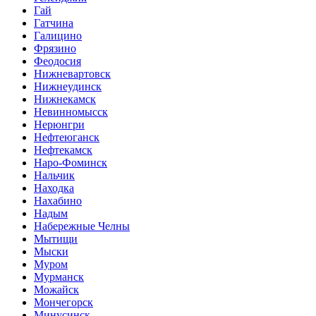
Гай
Гатчина
Галицино
Фрязино
Феодосия
Нижневартовск
Нижнеудинск
Нижнекамск
Невинномысск
Нерюнгри
Нефтеюганск
Нефтекамск
Наро-Фоминск
Нальчик
Находка
Нахабино
Надым
Набережные Челны
Мытищи
Мыски
Муром
Мурманск
Можайск
Мончегорск
Минусинск