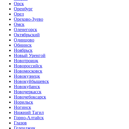
Орск
Оренбург
Орел
Орехово-Зуево
Омск
Оленегорск
Октябрьский
Одинцово
Обнинск
Ноябрьск
Новый Уренгой
Новотроицк
Новороссийск
Новомосковск
Новокузнецк
Новокуйбышевск
Новокубанск
Новочеркасск
Новочебоксарск
Норильск
Ногинск
Нижний Тагил
Горно-Алтайск
Глазов
Геленджик