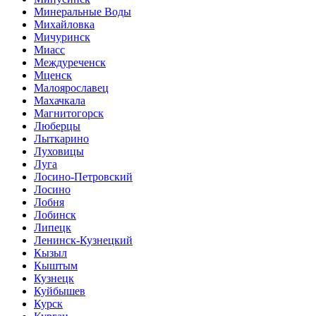
Минеральные Воды
Михайловка
Мичуринск
Миасс
Междуреченск
Мценск
Малоярославец
Махачкала
Магнитогорск
Люберцы
Лыткарино
Луховицы
Луга
Лосино-Петровский
Лосино
Лобня
Лобинск
Липецк
Ленинск-Кузнецкий
Кызыл
Кыштым
Кузнецк
Куйбышев
Курск