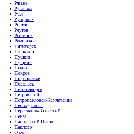
Рязань
Рузаевка
Руза
Рубцовск
Ростов
Реутов
Рыбинск
Раменское
Пятигорск
Пушкино
Пушкин
Пущино
Псков
Покров
Подпорожье
Подольск
Петрозаводск
Петровский
Петропавловск-Камчатский
Первоуральск
Переславль-Залесский
Пенза
Павловский Посад
Павлово
Озерск