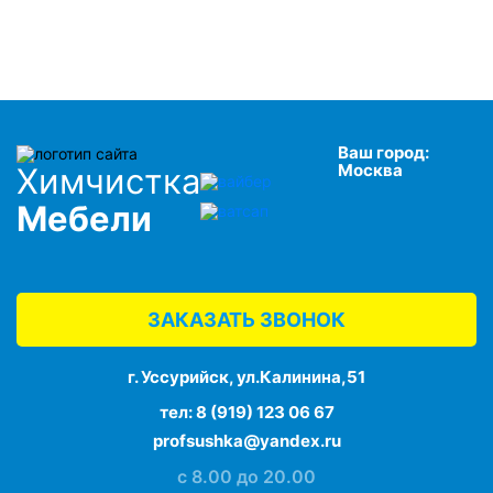
Ваш город:
Москва
Химчистка
Мебели
ЗАКАЗАТЬ ЗВОНОК
г. Уссурийск, ул.Калинина,51
тел:
8 (919) 123 06 67
profsushka@yandex.ru
с 8.00 до 20.00