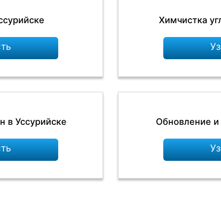
ссурийске
Химчистка уг
сть
Уз
н в Уссурийске
Обновление и 
сть
Уз