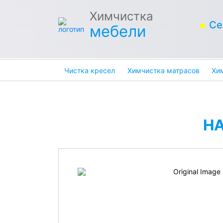
Химчистка
Се
мебели
Чистка кресел
Химчистка матрасов
Хи
Н