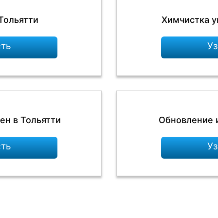
Тольятти
Химчистка у
сть
Уз
ен в Тольятти
Обновление и
сть
Уз