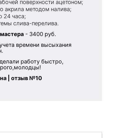
бочей поверхности ацетоном;
о акрила методом налива;
 24 часа;
емы слива-перелива.
 мастера
- 3400 руб.
 учета времени высыхания
н.
делали работу быстро,
орого,молодцы!
на | отзыв №10