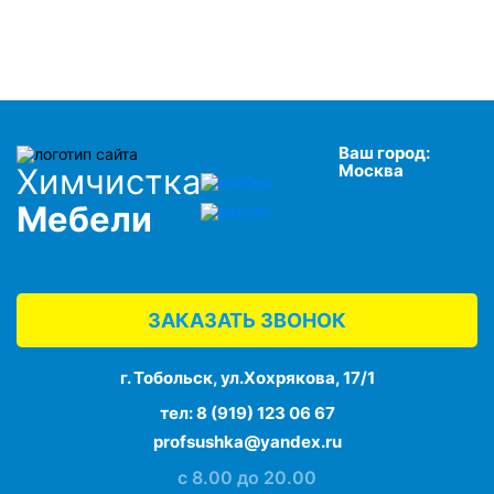
Ваш город:
Москва
Химчистка
Мебели
ЗАКАЗАТЬ ЗВОНОК
г. Тобольск, ул.Хохрякова, 17/1
тел:
8 (919) 123 06 67
profsushka@yandex.ru
с 8.00 до 20.00