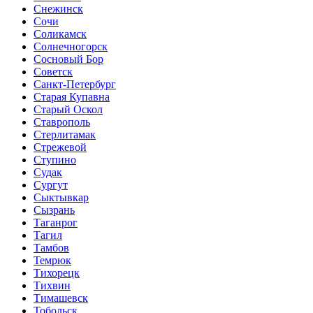
Снежинск
Сочи
Соликамск
Солнечногорск
Сосновый Бор
Советск
Санкт-Петербург
Старая Купавна
Старый Оскол
Ставрополь
Стерлитамак
Стрежевой
Ступино
Судак
Сургут
Сыктывкар
Сызрань
Таганрог
Тагил
Тамбов
Темрюк
Тихорецк
Тихвин
Тимашевск
Тобольск