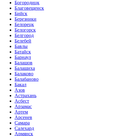
Богородицк
Благовещенск
Бийск
Березники
Белорецк
Белогорск
Белгород
Белебей
Бавлы
Батайск
Барнаул
Балашов
Балашиха
Балаково
Балабаново
Бакал
Азов
Астрахань
Асбест
Арзамас
Артем
Арсенев
Самара
Салехард
Армянск