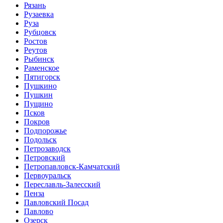
Рязань
Рузаевка
Руза
Рубцовск
Ростов
Реутов
Рыбинск
Раменское
Пятигорск
Пушкино
Пушкин
Пущино
Псков
Покров
Подпорожье
Подольск
Петрозаводск
Петровский
Петропавловск-Камчатский
Первоуральск
Переславль-Залесский
Пенза
Павловский Посад
Павлово
Озерск