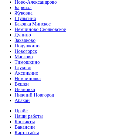
Ново-Александрово
Барвиха
Жуковка
Шульгино
Баковка Минское
Немчиново Сколковское
Дунино
Захарково
Подушкино
Новогорск
Маслово
Тимошкино
Глухово
Аксиньино
Немчиновка
Вешки
Ивановка
Нижний Новгород
Абакан
Прайс
Наши работы
Контакты
Вакансии
Карта сайта