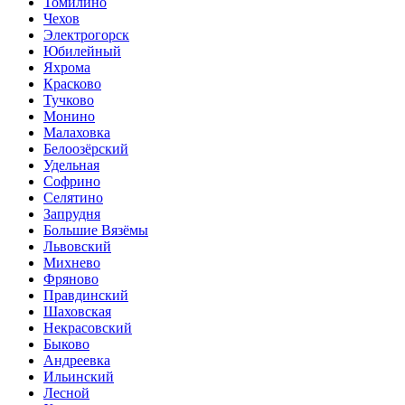
Томилино
Чехов
Электрогорск
Юбилейный
Яхрома
Красково
Тучково
Монино
Малаховка
Белоозёрский
Удельная
Софрино
Селятино
Запрудня
Большие Вязёмы
Львовский
Михнево
Фряново
Правдинский
Шаховская
Некрасовский
Быково
Андреевка
Ильинский
Лесной