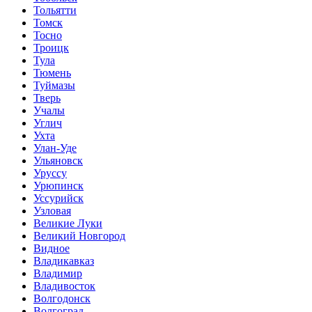
Тольятти
Томск
Тосно
Троицк
Тула
Тюмень
Туймазы
Тверь
Учалы
Углич
Ухта
Улан-Уде
Ульяновск
Уруссу
Урюпинск
Уссурийск
Узловая
Великие Луки
Великий Новгород
Видное
Владикавказ
Владимир
Владивосток
Волгодонск
Волгоград