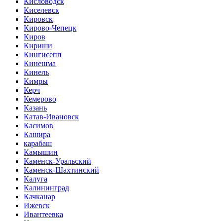
Кисловодск
Киселевск
Кировск
Кирово-Чепецк
Киров
Кириши
Кингисепп
Кинешма
Кинель
Кимры
Керч
Кемерово
Казань
Катав-Ивановск
Касимов
Кашира
карабаш
Камышин
Каменск-Уральский
Каменск-Шахтинский
Калуга
Калининград
Качканар
Ижевск
Ивантеевка