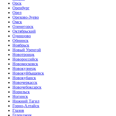
Орск
Оренбург
Орел
Орехово-Зуево
Омск
Оленегорск
Октябрьский
Одинцово
Обнинск
Ноябрьск
Новый Уренгой
Новотроицк
Новороссийск
Новомосковск
Новокузнецк
Новокуйбышевск
Новокубанск
Новочеркасск
Новочебоксарск
Норильск
Ногинск
Нижний Тагил
Горно-Алтайск
Глазов
Геленджик