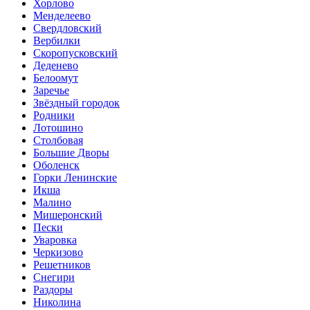
Хорлово
Менделеево
Свердловский
Вербилки
Скоропусковский
Деденево
Белоомут
Заречье
Звёздный городок
Родники
Лотошино
Столбовая
Большие Дворы
Оболенск
Горки Ленинские
Икша
Малино
Мишеронский
Пески
Уваровка
Черкизово
Решетников
Снегири
Раздоры
Николина