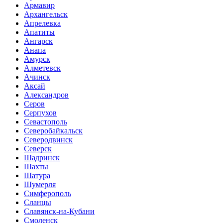
Армавир
Архангельск
Апрелевка
Апатиты
Ангарск
Анапа
Амурск
Алметевск
Ачинск
Аксай
Александров
Серов
Серпухов
Севастополь
Северобайкальск
Северодвинск
Северск
Шадринск
Шахты
Шатура
Шумерля
Симферополь
Сланцы
Славянск-на-Кубани
Смоленск