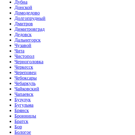
Дубна
Донской
Домодедово
Долгопрудный
Дмитров
Димитровград
Дедовск
Дальнегорск
Чузавой
Чита
Чистопол
Черноголовка
Черкесск
Череповец
Чебоксары
Чебаркуль
Чайковский
Чапаевск
Бузулук
Бугульма
Брянск
Бронницы
Братск
Бор
Бологое