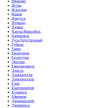
Иваново
Истра
Искитим
Ишим
Иркутск
Хотково
Химки
Ханты-Мансийск
Хабаровск
Гусь-Хрустальный
Губкин
Грязи
Евпатория
Ессентуки
Энгельс
Еманжелинск
Элиста
Электроугли
Электросталь
Елец
Екатеринбург
Егоревск
Ефремов
Дзержинский
Дзержинск