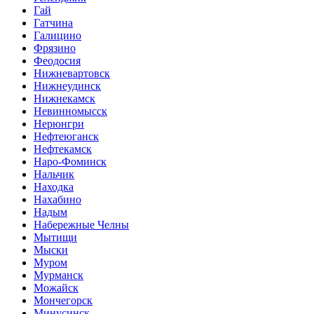
Гай
Гатчина
Галицино
Фрязино
Феодосия
Нижневартовск
Нижнеудинск
Нижнекамск
Невинномысск
Нерюнгри
Нефтеюганск
Нефтекамск
Наро-Фоминск
Нальчик
Находка
Нахабино
Надым
Набережные Челны
Мытищи
Мыски
Муром
Мурманск
Можайск
Мончегорск
Минусинск