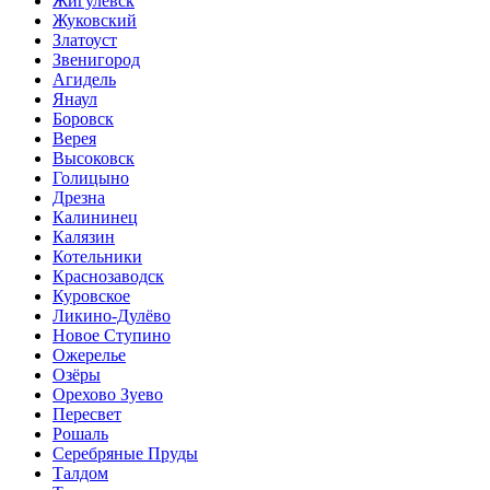
Жигулевск
Жуковский
Златоуст
Звенигород
Агидель
Янаул
Боровск
Верея
Высоковск
Голицыно
Дрезна
Калининец
Калязин
Котельники
Краснозаводск
Куровское
Ликино-Дулёво
Новое Ступино
Ожерелье
Озёры
Орехово Зуево
Пересвет
Рошаль
Серебряные Пруды
Талдом