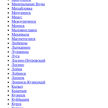
Минеральные Воды
Михайловка
Мичуринск
Миасс
Междуреченск
Мценск
Малоярославец
Махачкала
Магнитогорск
Люберцы
Лыткарино
Луховицы
Луга
Лосино-Петровский
Лосино
Лобня
Лобинск
Липецк
Ленинск-Кузнецкий
Кызыл
Кыштым
Кузнецк
Куйбышев
Курск