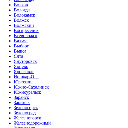
Волхов
Вологда
Волокамск
Волжск
Волжский
Воскресенск
Всеволожск
Вязьма
Выборг
Выкса
Ялта
Ялуторовск
Ярцево
Ярославль
Йошкар-Ола
Юрюзань
Южно-Сахалинск
Южноуральск
Зарайск
Заринск
Зеленогорск
Зеленоград
Железногорск
Железнодорожный