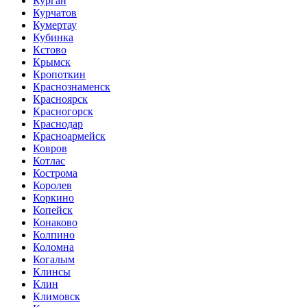
Курган
Курчатов
Кумертау
Кубинка
Кстово
Крымск
Кропоткин
Краснознаменск
Красноярск
Красногорск
Краснодар
Красноармейск
Ковров
Котлас
Кострома
Королев
Коркино
Копейск
Конаково
Колпино
Коломна
Когалым
Клинсы
Клин
Климовск