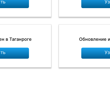
сть
Уз
ен в Таганроге
Обновление и
сть
Уз