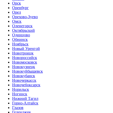
Орск
Оренбург
Орел
Орехово-Зуево
Омск
Оленегорск
Октябрьский
Одинцово
Обнинск
Ноябрьск
Новый Уренгой
Новотроицк
Новороссийск
Новомосковск
Новокузнецк
Новокуйбышевск
Новокубанск
Новочеркасск
Новочебоксарск
Норильск
Ногинск
Нижний Тагил
Горно-Алтайск
Глазов
Геленджик