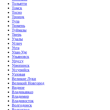
Тольятти
Томск
Тосно
Троицк
Тула
Тюмень
Туймазы
Тверь
Учалы
Углич
Ухта
Улан-Уде
Ульяновск
Уруссу
Урюпинск
Уссурийск
Узловая
Великие Луки
Великий Новгород
Видное
Владикавказ
Владимир
Владивосток
Волгодонск
Волгоград