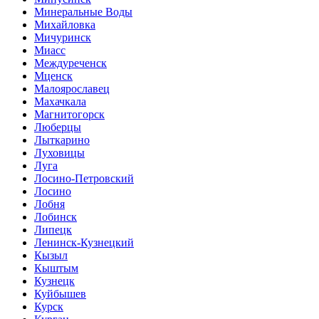
Минеральные Воды
Михайловка
Мичуринск
Миасс
Междуреченск
Мценск
Малоярославец
Махачкала
Магнитогорск
Люберцы
Лыткарино
Луховицы
Луга
Лосино-Петровский
Лосино
Лобня
Лобинск
Липецк
Ленинск-Кузнецкий
Кызыл
Кыштым
Кузнецк
Куйбышев
Курск