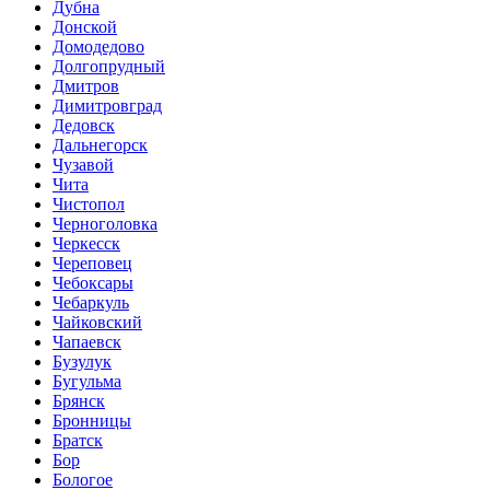
Дубна
Донской
Домодедово
Долгопрудный
Дмитров
Димитровград
Дедовск
Дальнегорск
Чузавой
Чита
Чистопол
Черноголовка
Черкесск
Череповец
Чебоксары
Чебаркуль
Чайковский
Чапаевск
Бузулук
Бугульма
Брянск
Бронницы
Братск
Бор
Бологое