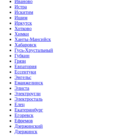
Иваново
Истра
Искитим
Ишим
Иркутск
Хотково
Химки
Ханты-Мансийск
Хабаровск
Гусь-Хрустальный
Губкин
Грязи
Евпатория
Ессентуки
Энгельс
Еманжелинск
Элиста
Электроугли
Электросталь
Елец
Екатеринбург
Егоревск
Ефремов
Дзержинский
Дзержинск