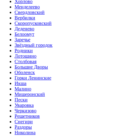
Хорлово
Менделеево
Свердловский
Вербилки
Скоропусковский
Деденево
Белоомут
Заречье
Звёздный городок
Родники
Лотошино
Столбовая
Большие Дворы
Оболенск
Горки Ленинские
Икша
Малино
Мишеронский
Пески
Уваровка
Черкизово
Решетников
Снегири
Раздоры
Николина