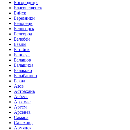
Богородицк
Благовещенск
Бийск
Березники
Белорецк
Белогорск
Белгород
Белебей
Бавлы
Батайск
Барнаул
Балашов
Балашиха
Балаково
Балабаново
Бакал
Азов
Астрахань
Асбест
Арзамас
Артем
Арсенев
Самара
Салехард
Армянск