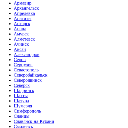
Армавир
Архангельск
Апрелевка
Апатиты
Ангарск
Анапа
Амурск
Алметевск
Ачинск
Аксай
Александров
Серов
Серпухов
Севастополь
Северобайкальск
Северодвинск
Северск
Шадринск
Шахты
Шатура
Шумерля
Симферополь
Сланцы
Славянск-на-Кубани
Смоленск