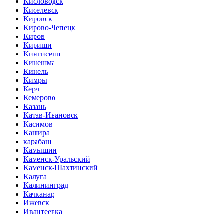
Кисловодск
Киселевск
Кировск
Кирово-Чепецк
Киров
Кириши
Кингисепп
Кинешма
Кинель
Кимры
Керч
Кемерово
Казань
Катав-Ивановск
Касимов
Кашира
карабаш
Камышин
Каменск-Уральский
Каменск-Шахтинский
Калуга
Калининград
Качканар
Ижевск
Ивантеевка