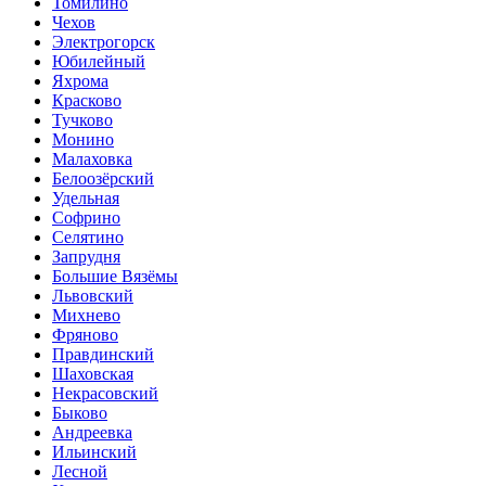
Томилино
Чехов
Электрогорск
Юбилейный
Яхрома
Красково
Тучково
Монино
Малаховка
Белоозёрский
Удельная
Софрино
Селятино
Запрудня
Большие Вязёмы
Львовский
Михнево
Фряново
Правдинский
Шаховская
Некрасовский
Быково
Андреевка
Ильинский
Лесной