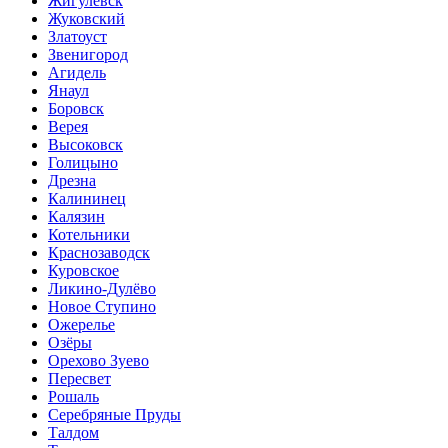
Жигулевск
Жуковский
Златоуст
Звенигород
Агидель
Янаул
Боровск
Верея
Высоковск
Голицыно
Дрезна
Калининец
Калязин
Котельники
Краснозаводск
Куровское
Ликино-Дулёво
Новое Ступино
Ожерелье
Озёры
Орехово Зуево
Пересвет
Рошаль
Серебряные Пруды
Талдом