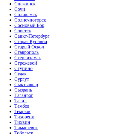
Снежинск
Сочи
Соликамск
Солнечногорск
Сосновый Бор
Советск
Санкт-Петербург
Старая Купавна
Старый Оскол
Ставрополь
Стерлитамак
Стрежевой
Ступино
Судак
Сургут
Сыктывкар
Сызрань
Таганрог
Тагил
Тамбов
Темрюк
Тихорецк
Тихвин
Тимашевск
Тобольск