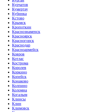
Курган
Курчатов
Кумертау
Кубинка
Кстово
Крымск
Кропоткин
Краснознаменск
Красноярск
Красногорск
Краснодар
Красноармейск
Ковров
Котлас
Кострома
Королев
Коркино
Копейск
Конаково
Колпино
Коломна
Когалым
Клинсы
Клин
Климовск