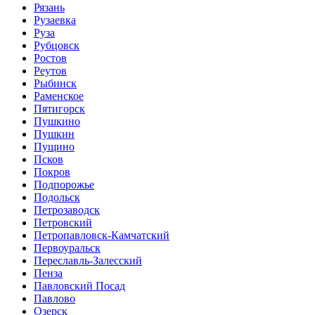
Рязань
Рузаевка
Руза
Рубцовск
Ростов
Реутов
Рыбинск
Раменское
Пятигорск
Пушкино
Пушкин
Пущино
Псков
Покров
Подпорожье
Подольск
Петрозаводск
Петровский
Петропавловск-Камчатский
Первоуральск
Переславль-Залесский
Пенза
Павловский Посад
Павлово
Озерск