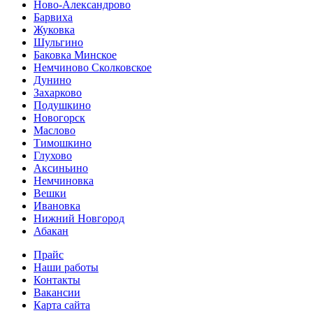
Ново-Александрово
Барвиха
Жуковка
Шульгино
Баковка Минское
Немчиново Сколковское
Дунино
Захарково
Подушкино
Новогорск
Маслово
Тимошкино
Глухово
Аксиньино
Немчиновка
Вешки
Ивановка
Нижний Новгород
Абакан
Прайс
Наши работы
Контакты
Вакансии
Карта сайта