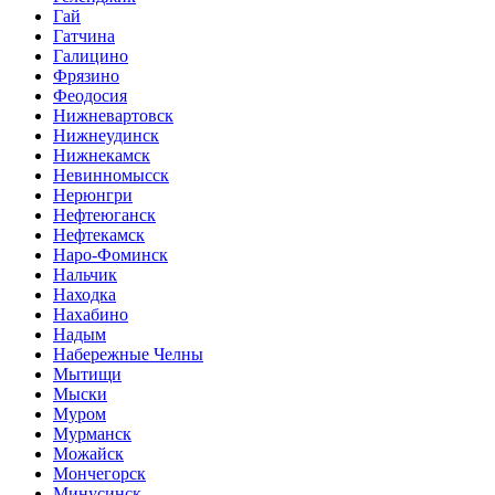
Гай
Гатчина
Галицино
Фрязино
Феодосия
Нижневартовск
Нижнеудинск
Нижнекамск
Невинномысск
Нерюнгри
Нефтеюганск
Нефтекамск
Наро-Фоминск
Нальчик
Находка
Нахабино
Надым
Набережные Челны
Мытищи
Мыски
Муром
Мурманск
Можайск
Мончегорск
Минусинск