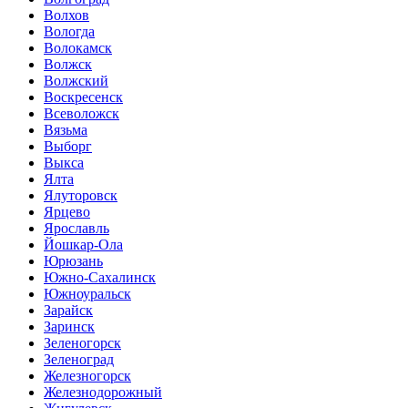
Волхов
Вологда
Волокамск
Волжск
Волжский
Воскресенск
Всеволожск
Вязьма
Выборг
Выкса
Ялта
Ялуторовск
Ярцево
Ярославль
Йошкар-Ола
Юрюзань
Южно-Сахалинск
Южноуральск
Зарайск
Заринск
Зеленогорск
Зеленоград
Железногорск
Железнодорожный