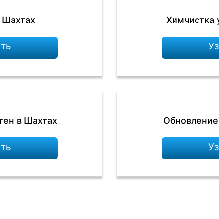
в Шахтах
Химчистка 
сть
Уз
тен в Шахтах
Обновление 
сть
Уз