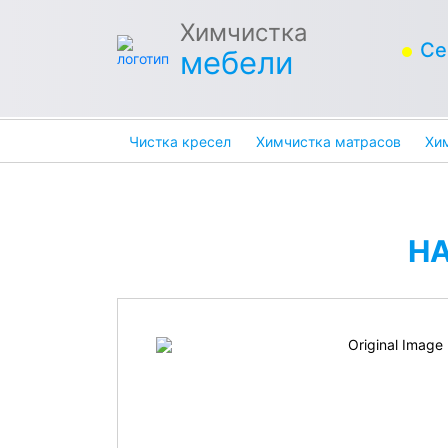
Химчистка
Се
мебели
Чистка кресел
Химчистка матрасов
Хи
Н