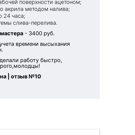
бочей поверхности ацетоном;
о акрила методом налива;
 24 часа;
емы слива-перелива.
 мастера
- 3400 руб.
 учета времени высыхания
н.
делали работу быстро,
орого,молодцы!
на | отзыв №10