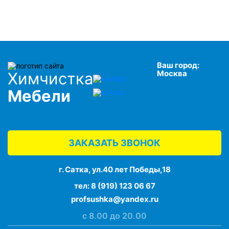
Ваш город:
Москва
Химчистка
Мебели
ЗАКАЗАТЬ ЗВОНОК
г. Сатка, ул.40 лет Победы,18
тел:
8 (919) 123 06 67
profsushka@yandex.ru
с 8.00 до 20.00