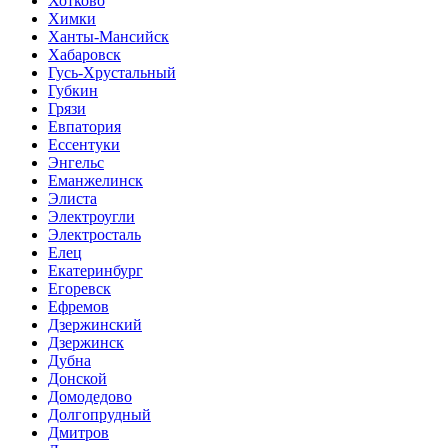
Хотково
Химки
Ханты-Мансийск
Хабаровск
Гусь-Хрустальный
Губкин
Грязи
Евпатория
Ессентуки
Энгельс
Еманжелинск
Элиста
Электроугли
Электросталь
Елец
Екатеринбург
Егоревск
Ефремов
Дзержинский
Дзержинск
Дубна
Донской
Домодедово
Долгопрудный
Дмитров