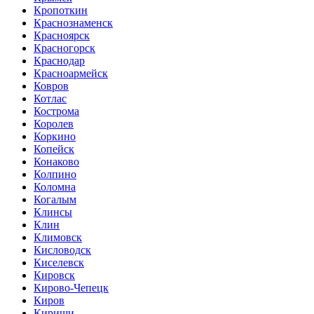
Кропоткин
Краснознаменск
Красноярск
Красногорск
Краснодар
Красноармейск
Ковров
Котлас
Кострома
Королев
Коркино
Копейск
Конаково
Колпино
Коломна
Когалым
Клинсы
Клин
Климовск
Кисловодск
Киселевск
Кировск
Кирово-Чепецк
Киров
Кириши