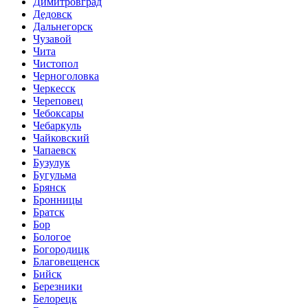
Димитровград
Дедовск
Дальнегорск
Чузавой
Чита
Чистопол
Черноголовка
Черкесск
Череповец
Чебоксары
Чебаркуль
Чайковский
Чапаевск
Бузулук
Бугульма
Брянск
Бронницы
Братск
Бор
Бологое
Богородицк
Благовещенск
Бийск
Березники
Белорецк