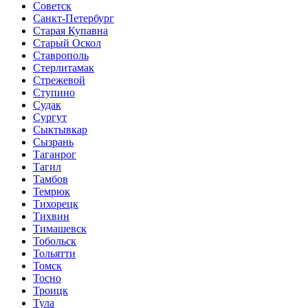
Советск
Санкт-Петербург
Старая Купавна
Старый Оскол
Ставрополь
Стерлитамак
Стрежевой
Ступино
Судак
Сургут
Сыктывкар
Сызрань
Таганрог
Тагил
Тамбов
Темрюк
Тихорецк
Тихвин
Тимашевск
Тобольск
Тольятти
Томск
Тосно
Троицк
Тула