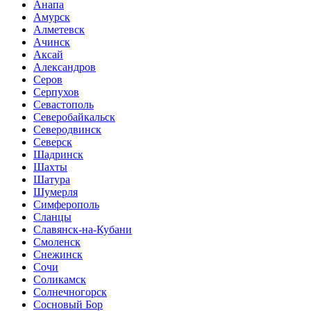
Анапа
Амурск
Алметевск
Ачинск
Аксай
Александров
Серов
Серпухов
Севастополь
Северобайкальск
Северодвинск
Северск
Шадринск
Шахты
Шатура
Шумерля
Симферополь
Сланцы
Славянск-на-Кубани
Смоленск
Снежинск
Сочи
Соликамск
Солнечногорск
Сосновый Бор