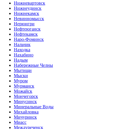
Нижневартовск
Нижнеудинск
Нижнекамск
Невинномысск
Нерюнгри
Нефтеюганск
Нефтекамск
Наро-Фоминск
Нальчик
Находка
Нахабино
Надым
Набережные Челны
Мытищи
Мыски
Муром
Мурманск
Можайск
Мончегорск
Минусинск
Минеральные Воды
Михайловка
Мичуринск
Миасс
Междуреченск