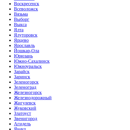
Воскресенск
Всеволожск
Вязьма
Выборг
Выкса
Ялта
Ялуторовск
Ярцево
Ярославль
Йошкар-Ола
Юрюзань
Южно-Сахалинск
Южноуральск
Зарайск
Заринск
Зеленогорск
Зеленоград
Железногорск
Железнодорожный
Жигулевск
Жуковский
Златоуст
Звенигород
Агидель
Янаул