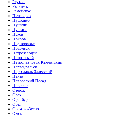
Реутов
Рыбинск
Раменское
Пятигорск
Пушкино
Пушкин
Пущино
Псков
Покров
Подпорожье
Подольск
Петрозаводск
Петровский
Петропавловск-Камчатский
Первоуральск
Переславль-Залесский
Пенза
Павловский Посад
Павлово
Озерск
Орск
Оренбург
Орел
Орехово-Зуево
Омск