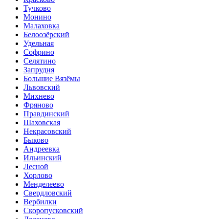
Тучково
Монино
Малаховка
Белоозёрский
Удельная
Софрино
Селятино
Запрудня
Большие Вязёмы
Львовский
Михнево
Фряново
Правдинский
Шаховская
Некрасовский
Быково
Андреевка
Ильинский
Лесной
Хорлово
Менделеево
Свердловский
Вербилки
Скоропусковский