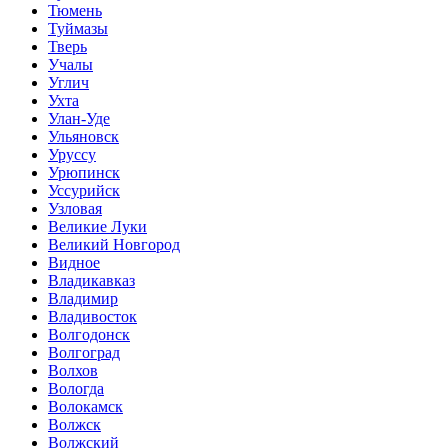
Тюмень
Туймазы
Тверь
Учалы
Углич
Ухта
Улан-Уде
Ульяновск
Уруссу
Урюпинск
Уссурийск
Узловая
Великие Луки
Великий Новгород
Видное
Владикавказ
Владимир
Владивосток
Волгодонск
Волгоград
Волхов
Вологда
Волокамск
Волжск
Волжский