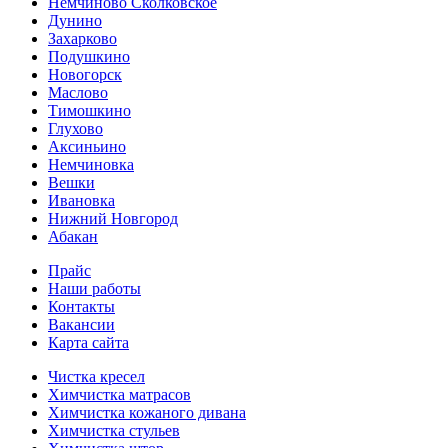
Немчиново Сколковское
Дунино
Захарково
Подушкино
Новогорск
Маслово
Тимошкино
Глухово
Аксиньино
Немчиновка
Вешки
Ивановка
Нижний Новгород
Абакан
Прайс
Наши работы
Контакты
Вакансии
Карта сайта
Чистка кресел
Химчистка матрасов
Химчистка кожаного дивана
Химчистка стульев