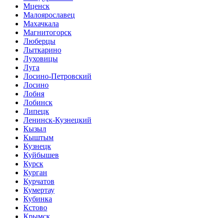
Мценск
Малоярославец
Махачкала
Магнитогорск
Люберцы
Лыткарино
Луховицы
Луга
Лосино-Петровский
Лосино
Лобня
Лобинск
Липецк
Ленинск-Кузнецкий
Кызыл
Кыштым
Кузнецк
Куйбышев
Курск
Курган
Курчатов
Кумертау
Кубинка
Кстово
Крымск