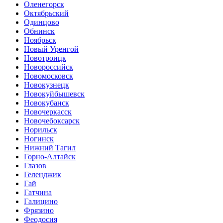
Оленегорск
Октябрьский
Одинцово
Обнинск
Ноябрьск
Новый Уренгой
Новотроицк
Новороссийск
Новомосковск
Новокузнецк
Новокуйбышевск
Новокубанск
Новочеркасск
Новочебоксарск
Норильск
Ногинск
Нижний Тагил
Горно-Алтайск
Глазов
Геленджик
Гай
Гатчина
Галицино
Фрязино
Феодосия