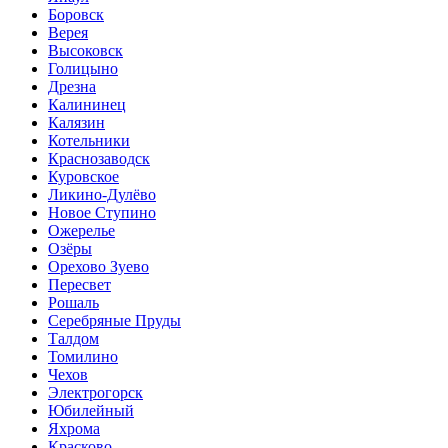
Боровск
Верея
Высоковск
Голицыно
Дрезна
Калининец
Калязин
Котельники
Краснозаводск
Куровское
Ликино-Дулёво
Новое Ступино
Ожерелье
Озёры
Орехово Зуево
Пересвет
Рошаль
Серебряные Пруды
Талдом
Томилино
Чехов
Электрогорск
Юбилейный
Яхрома
Красково