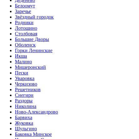
Деденево
Белоомут
Заречье
Звёздный городок
Родники
Лотошино
Столбовая
Большие Дворы
Оболенск
Горки Ленинские
Икша
Малино
Мишеронский
Пески
Уваровка
Черкизово
Решетников
Снегири
Раздоры
Николина
Ново-Александрово
Барвиха
Жуковка
Шульгино
Баковка Минское