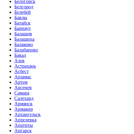
Белогорск
Белгород
Белебей
Бавлы
Батайск
Барнаул
Балашов
Балашиха
Балаково
Балабаново
Бакал
Азов
Астрахань
Асбест
Арзамас
Артем
Арсенев
Самара
Салехард
Армянск
Армавир
Архангельск
Апрелевка
Апатиты
Ангарск