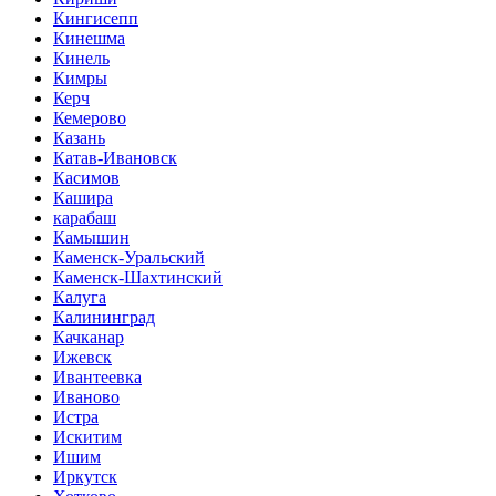
Кингисепп
Кинешма
Кинель
Кимры
Керч
Кемерово
Казань
Катав-Ивановск
Касимов
Кашира
карабаш
Камышин
Каменск-Уральский
Каменск-Шахтинский
Калуга
Калининград
Качканар
Ижевск
Ивантеевка
Иваново
Истра
Искитим
Ишим
Иркутск