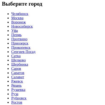
Выберите город
Челябинск
Москва
Воронеж
Новосибирск
Уфа
Пермь
Протвино
Приозерск
Прокопевск
Сергиев Посад
Сатка
Щелково
Щербинка
Саров
Саратов
Салават
Ржевск
Рязань
Рузаевка
Руза
Рубцовск
Ростов