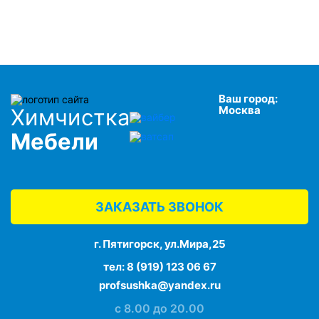
Ваш город:
Москва
Химчистка
Мебели
ЗАКАЗАТЬ ЗВОНОК
г. Пятигорск, ул.Мира,25
тел:
8 (919) 123 06 67
profsushka@yandex.ru
с 8.00 до 20.00