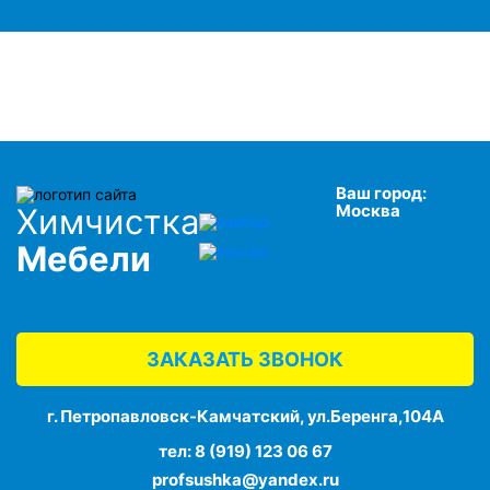
Ваш город:
Москва
Химчистка
Мебели
ЗАКАЗАТЬ ЗВОНОК
г. Петропавловск-Камчатский, ул.Беренга,104А
тел:
8 (919) 123 06 67
profsushka@yandex.ru