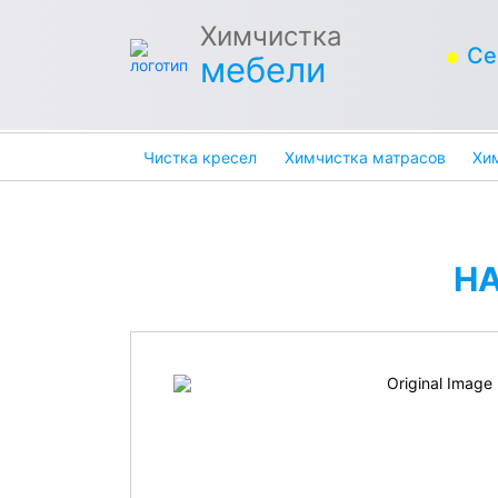
Химчистка
Се
мебели
Чистка кресел
Химчистка матрасов
Хи
Н