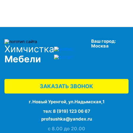
Ваш город:
Москва
Химчистка
Мебели
ЗАКАЗАТЬ ЗВОНОК
г. Новый Уренгой, ул.Надымская,1
тел:
8 (919) 123 06 67
profsushka@yandex.ru
с 8.00 до 20.00