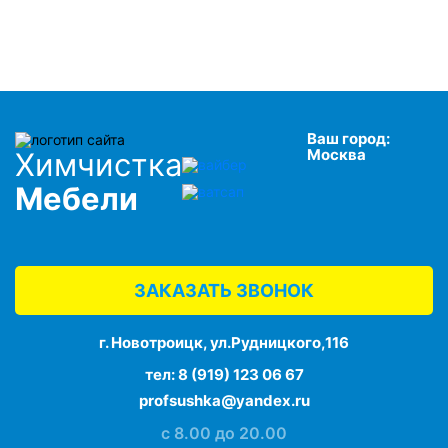
Ваш город:
Москва
Химчистка
Мебели
ЗАКАЗАТЬ ЗВОНОК
г. Новотроицк, ул.Рудницкого,116
тел:
8 (919) 123 06 67
profsushka@yandex.ru
с 8.00 до 20.00