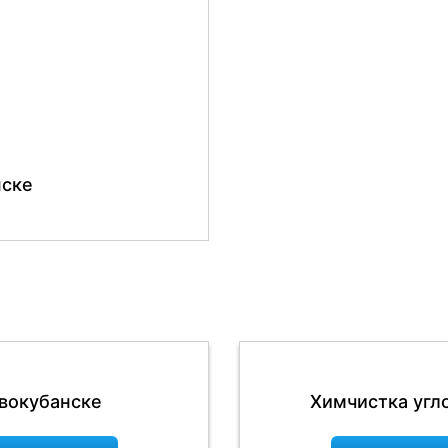
нске
вокубанске
Химчистка угл