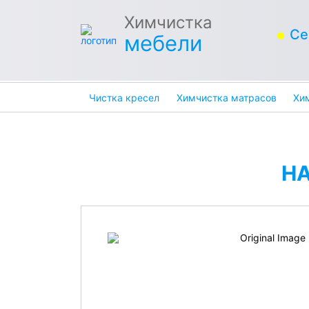
Химчистка
Се
мебели
Чистка кресел
Химчистка матрасов
Хи
Н