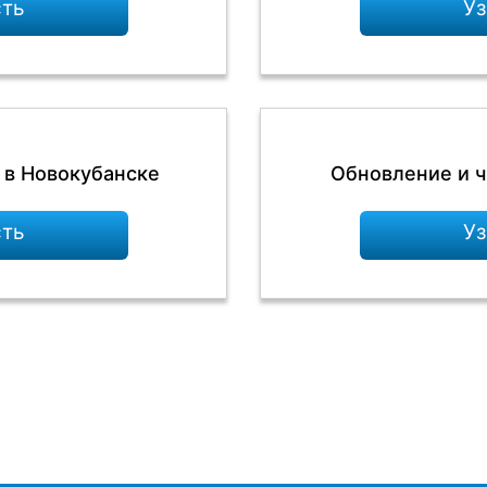
сть
Уз
 в Новокубанске
Обновление и ч
сть
Уз