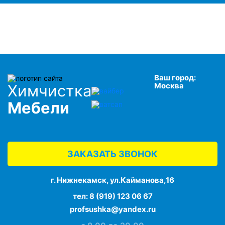
Ваш город:
Москва
Химчистка
Мебели
ЗАКАЗАТЬ ЗВОНОК
г. Нижнекамск, ул.Кайманова,16
тел:
8 (919) 123 06 67
profsushka@yandex.ru