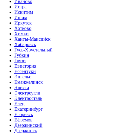
Иваново
Истра
Искитим
Ишим
Иркутск
Хотково
Химки
Ханты-Мансийск
Хабаровск
Гусь-Хрустальный
Губкин
Грязи
Евпатория
Ессентуки
Энгельс
Еманжелинск
Элиста
Электроугли
Электросталь
Елец
Екатеринбург
Егоревск
Ефремов
Дзержинский
Дзержинск