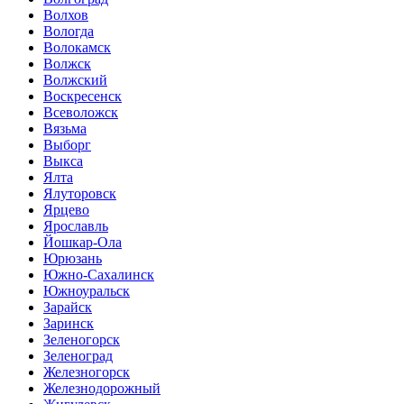
Волхов
Вологда
Волокамск
Волжск
Волжский
Воскресенск
Всеволожск
Вязьма
Выборг
Выкса
Ялта
Ялуторовск
Ярцево
Ярославль
Йошкар-Ола
Юрюзань
Южно-Сахалинск
Южноуральск
Зарайск
Заринск
Зеленогорск
Зеленоград
Железногорск
Железнодорожный