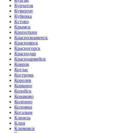
Курган
Курчатов
Кумертау
Кубинка
Кстово
Крымск
Кропоткин
Краснознаменск
Красноярск
Красногорск
Краснодар
Красноармейск
Ковров
Котлас
Кострома
Королев
Коркино
Копейск
Конаково
Колпино
Коломна
Когалым
Клинсы
Клин
Климовск