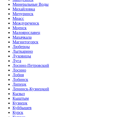
Минеральные Воды
Михайловка
Мичуринск
Миасс
Междуреченск
Мценск
Малоярославец
Махачкала
Магнитогорск
Люберцы
Лыткарино
Луховицы
Луга
Лосино-Петровский
Лосино
Лобня
Лобинск
Липецк
Ленинск-Кузнецкий
Кызыл
Кыштым
Кузнецк
Куйбышев
Курск