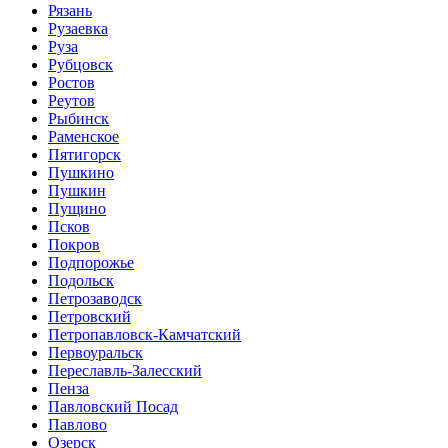
Рязань
Рузаевка
Руза
Рубцовск
Ростов
Реутов
Рыбинск
Раменское
Пятигорск
Пушкино
Пушкин
Пущино
Псков
Покров
Подпорожье
Подольск
Петрозаводск
Петровский
Петропавловск-Камчатский
Первоуральск
Переславль-Залесский
Пенза
Павловский Посад
Павлово
Озерск