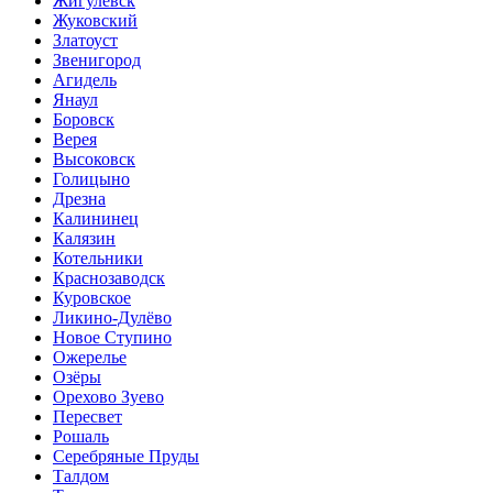
Жигулевск
Жуковский
Златоуст
Звенигород
Агидель
Янаул
Боровск
Верея
Высоковск
Голицыно
Дрезна
Калининец
Калязин
Котельники
Краснозаводск
Куровское
Ликино-Дулёво
Новое Ступино
Ожерелье
Озёры
Орехово Зуево
Пересвет
Рошаль
Серебряные Пруды
Талдом