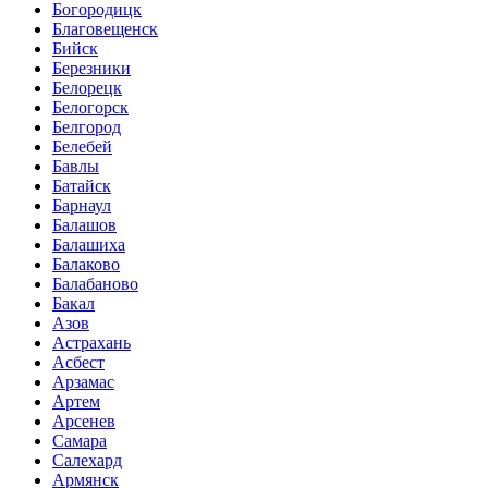
Богородицк
Благовещенск
Бийск
Березники
Белорецк
Белогорск
Белгород
Белебей
Бавлы
Батайск
Барнаул
Балашов
Балашиха
Балаково
Балабаново
Бакал
Азов
Астрахань
Асбест
Арзамас
Артем
Арсенев
Самара
Салехард
Армянск