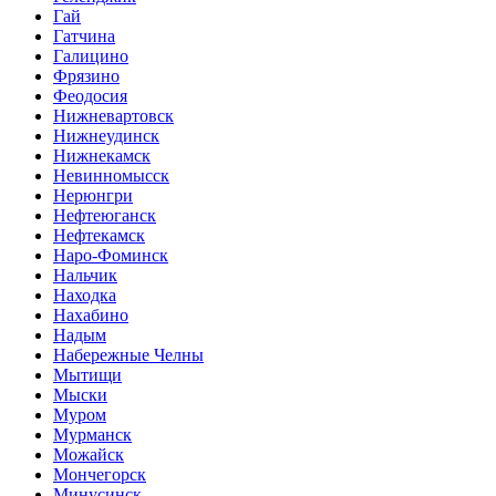
Гай
Гатчина
Галицино
Фрязино
Феодосия
Нижневартовск
Нижнеудинск
Нижнекамск
Невинномысск
Нерюнгри
Нефтеюганск
Нефтекамск
Наро-Фоминск
Нальчик
Находка
Нахабино
Надым
Набережные Челны
Мытищи
Мыски
Муром
Мурманск
Можайск
Мончегорск
Минусинск