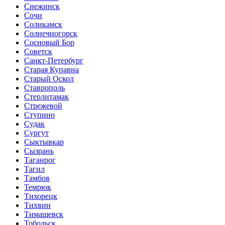
Снежинск
Сочи
Соликамск
Солнечногорск
Сосновый Бор
Советск
Санкт-Петербург
Старая Купавна
Старый Оскол
Ставрополь
Стерлитамак
Стрежевой
Ступино
Судак
Сургут
Сыктывкар
Сызрань
Таганрог
Тагил
Тамбов
Темрюк
Тихорецк
Тихвин
Тимашевск
Тобольск