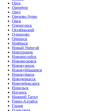
Орск
Оренбург
Орел
Орехово-Зуево
Омск
Оленегорск
Октябрьский
Одинцово
Обнинск
Ноябрьск
Новый Уренгой
Новотроицк
Новороссийск
Новомосковск
Новокузнецк
Новокуйбышевск
Новокубанск
Новочеркасск
Новочебоксарск
Норильск
Ногинск
Нижний Тагил
Горно-Алтайск
Глазов
Геленджик