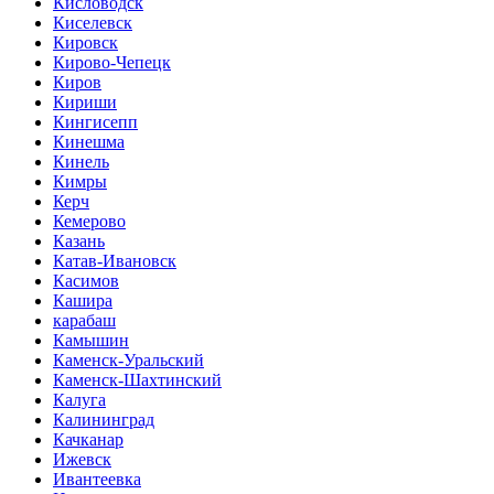
Кисловодск
Киселевск
Кировск
Кирово-Чепецк
Киров
Кириши
Кингисепп
Кинешма
Кинель
Кимры
Керч
Кемерово
Казань
Катав-Ивановск
Касимов
Кашира
карабаш
Камышин
Каменск-Уральский
Каменск-Шахтинский
Калуга
Калининград
Качканар
Ижевск
Ивантеевка