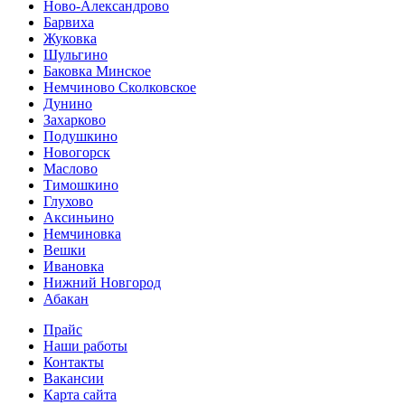
Ново-Александрово
Барвиха
Жуковка
Шульгино
Баковка Минское
Немчиново Сколковское
Дунино
Захарково
Подушкино
Новогорск
Маслово
Тимошкино
Глухово
Аксиньино
Немчиновка
Вешки
Ивановка
Нижний Новгород
Абакан
Прайс
Наши работы
Контакты
Вакансии
Карта сайта