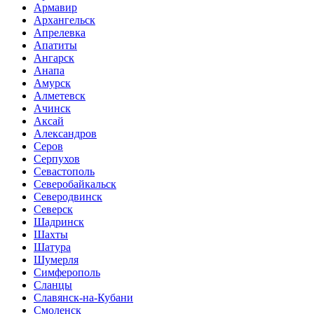
Армавир
Архангельск
Апрелевка
Апатиты
Ангарск
Анапа
Амурск
Алметевск
Ачинск
Аксай
Александров
Серов
Серпухов
Севастополь
Северобайкальск
Северодвинск
Северск
Шадринск
Шахты
Шатура
Шумерля
Симферополь
Сланцы
Славянск-на-Кубани
Смоленск