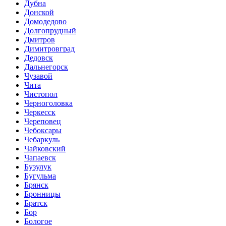
Дубна
Донской
Домодедово
Долгопрудный
Дмитров
Димитровград
Дедовск
Дальнегорск
Чузавой
Чита
Чистопол
Черноголовка
Черкесск
Череповец
Чебоксары
Чебаркуль
Чайковский
Чапаевск
Бузулук
Бугульма
Брянск
Бронницы
Братск
Бор
Бологое