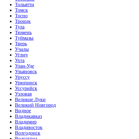
Тольятти
Томск
Тосно
Троицк
Тула
Тюмень
Туймазы
Тверь
Учалы
Углич
Ухта
Улан-Уде
Ульяновск
Уруссу
Урюпинск
Уссурийск
Узловая
Великие Луки
Великий Новгород
Видное
Владикавказ
Владимир
Владивосток
Волгодонск
Волгоград