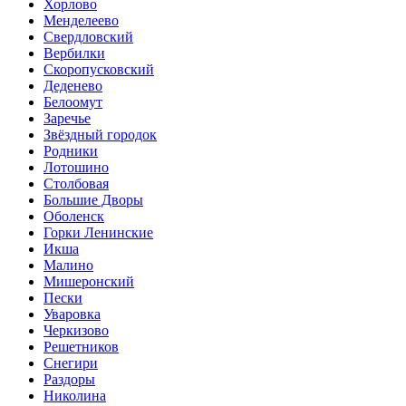
Хорлово
Менделеево
Свердловский
Вербилки
Скоропусковский
Деденево
Белоомут
Заречье
Звёздный городок
Родники
Лотошино
Столбовая
Большие Дворы
Оболенск
Горки Ленинские
Икша
Малино
Мишеронский
Пески
Уваровка
Черкизово
Решетников
Снегири
Раздоры
Николина