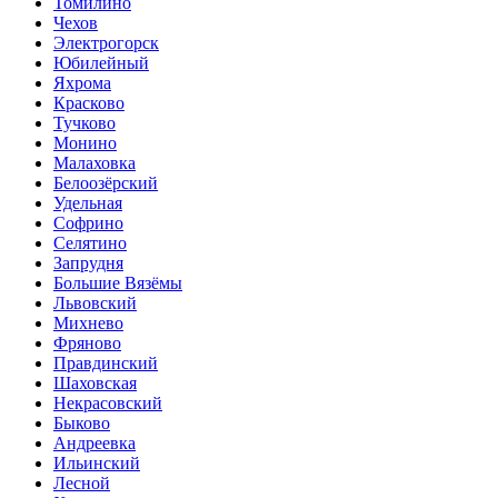
Томилино
Чехов
Электрогорск
Юбилейный
Яхрома
Красково
Тучково
Монино
Малаховка
Белоозёрский
Удельная
Софрино
Селятино
Запрудня
Большие Вязёмы
Львовский
Михнево
Фряново
Правдинский
Шаховская
Некрасовский
Быково
Андреевка
Ильинский
Лесной