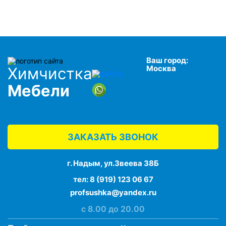
Ваш город:
Москва
Химчистка
Мебели
ЗАКАЗАТЬ ЗВОНОК
г. Надым, ул.Звеева 38Б
тел:
8 (919) 123 06 67
profsushka@yandex.ru
с 8.00 до 20.00