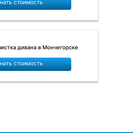
нать стоимость
чистка дивана в Мончегорске
нать стоимость