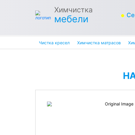
Химчистка
Се
мебели
Чистка кресел
Химчистка матрасов
Хи
Н