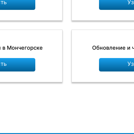
сть
Уз
н в Мончегорске
Обновление и 
сть
Уз