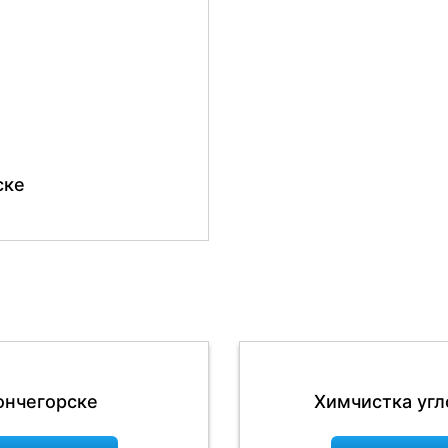
ске
ончегорске
Химчистка угл