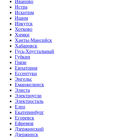
Иваново
Истра
Искитим
Ишим
Иркутск
Хотково
Химки
Ханты-Мансийск
Хабаровск
Гусь-Хрустальный
Губкин
Грязи
Евпатория
Ессентуки
Энгельс
Еманжелинск
Элиста
Электроугли
Электросталь
Елец
Екатеринбург
Егоревск
Ефремов
Дзержинский
Дзержинск