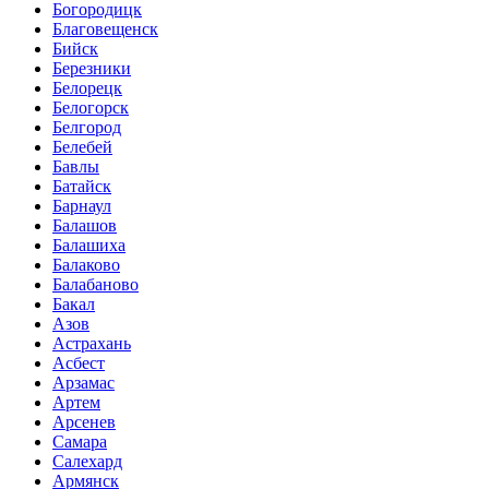
Богородицк
Благовещенск
Бийск
Березники
Белорецк
Белогорск
Белгород
Белебей
Бавлы
Батайск
Барнаул
Балашов
Балашиха
Балаково
Балабаново
Бакал
Азов
Астрахань
Асбест
Арзамас
Артем
Арсенев
Самара
Салехард
Армянск