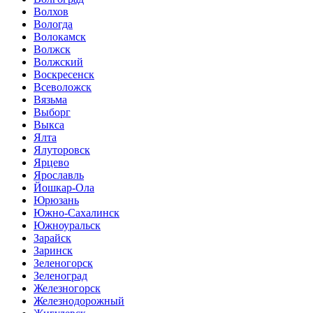
Волхов
Вологда
Волокамск
Волжск
Волжский
Воскресенск
Всеволожск
Вязьма
Выборг
Выкса
Ялта
Ялуторовск
Ярцево
Ярославль
Йошкар-Ола
Юрюзань
Южно-Сахалинск
Южноуральск
Зарайск
Заринск
Зеленогорск
Зеленоград
Железногорск
Железнодорожный