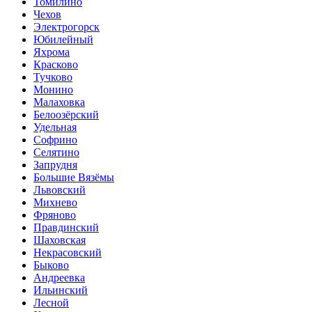
Томилино
Чехов
Электрогорск
Юбилейный
Яхрома
Красково
Тучково
Монино
Малаховка
Белоозёрский
Удельная
Софрино
Селятино
Запрудня
Большие Вязёмы
Львовский
Михнево
Фряново
Правдинский
Шаховская
Некрасовский
Быково
Андреевка
Ильинский
Лесной