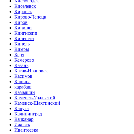
Кисловодск
Киселевск
Кировск
Кирово-Чепецк
Киров
Кириши
Кингисепп
Кинешма
Кинель
Кимры
Керч
Кемерово
Казань
Катав-Ивановск
Касимов
Кашира
карабаш
Камышин
Каменск-Уральский
Каменск-Шахтинский
Калуга
Калининград
Качканар
Ижевск
Ивантеевка