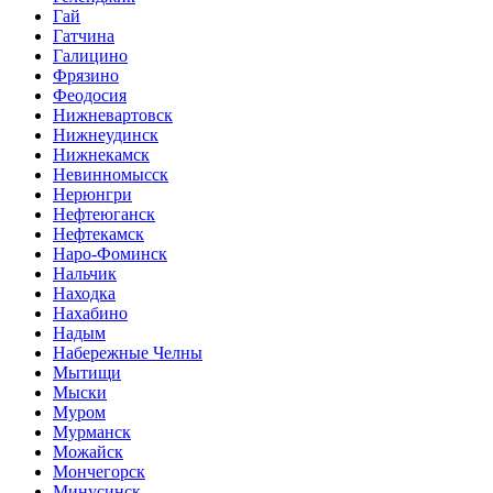
Гай
Гатчина
Галицино
Фрязино
Феодосия
Нижневартовск
Нижнеудинск
Нижнекамск
Невинномысск
Нерюнгри
Нефтеюганск
Нефтекамск
Наро-Фоминск
Нальчик
Находка
Нахабино
Надым
Набережные Челны
Мытищи
Мыски
Муром
Мурманск
Можайск
Мончегорск
Минусинск