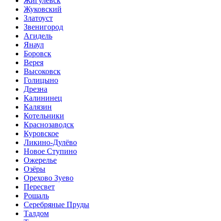
Жигулевск
Жуковский
Златоуст
Звенигород
Агидель
Янаул
Боровск
Верея
Высоковск
Голицыно
Дрезна
Калининец
Калязин
Котельники
Краснозаводск
Куровское
Ликино-Дулёво
Новое Ступино
Ожерелье
Озёры
Орехово Зуево
Пересвет
Рошаль
Серебряные Пруды
Талдом