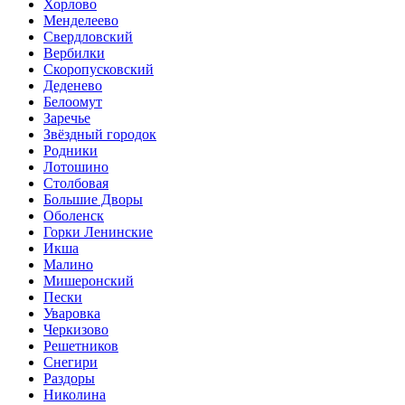
Хорлово
Менделеево
Свердловский
Вербилки
Скоропусковский
Деденево
Белоомут
Заречье
Звёздный городок
Родники
Лотошино
Столбовая
Большие Дворы
Оболенск
Горки Ленинские
Икша
Малино
Мишеронский
Пески
Уваровка
Черкизово
Решетников
Снегири
Раздоры
Николина