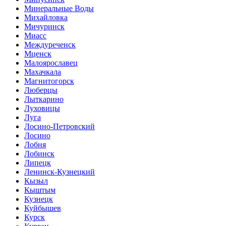
Минеральные Воды
Михайловка
Мичуринск
Миасс
Междуреченск
Мценск
Малоярославец
Махачкала
Магнитогорск
Люберцы
Лыткарино
Луховицы
Луга
Лосино-Петровский
Лосино
Лобня
Лобинск
Липецк
Ленинск-Кузнецкий
Кызыл
Кыштым
Кузнецк
Куйбышев
Курск