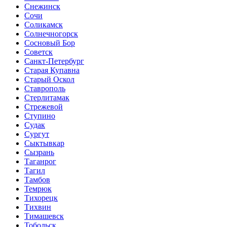
Снежинск
Сочи
Соликамск
Солнечногорск
Сосновый Бор
Советск
Санкт-Петербург
Старая Купавна
Старый Оскол
Ставрополь
Стерлитамак
Стрежевой
Ступино
Судак
Сургут
Сыктывкар
Сызрань
Таганрог
Тагил
Тамбов
Темрюк
Тихорецк
Тихвин
Тимашевск
Тобольск