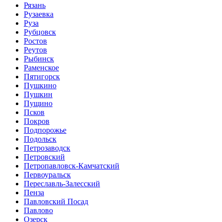
Рязань
Рузаевка
Руза
Рубцовск
Ростов
Реутов
Рыбинск
Раменское
Пятигорск
Пушкино
Пушкин
Пущино
Псков
Покров
Подпорожье
Подольск
Петрозаводск
Петровский
Петропавловск-Камчатский
Первоуральск
Переславль-Залесский
Пенза
Павловский Посад
Павлово
Озерск