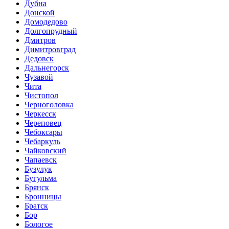
Дубна
Донской
Домодедово
Долгопрудный
Дмитров
Димитровград
Дедовск
Дальнегорск
Чузавой
Чита
Чистопол
Черноголовка
Черкесск
Череповец
Чебоксары
Чебаркуль
Чайковский
Чапаевск
Бузулук
Бугульма
Брянск
Бронницы
Братск
Бор
Бологое