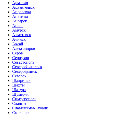
Армавир
Архангельск
Апрелевка
Апатиты
Ангарск
Анапа
Амурск
Алметевск
Ачинск
Аксай
Александров
Серов
Серпухов
Севастополь
Северобайкальск
Северодвинск
Северск
Шадринск
Шахты
Шатура
Шумерля
Симферополь
Сланцы
Славянск-на-Кубани
Смоленск