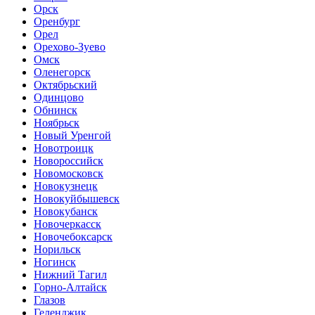
Орск
Оренбург
Орел
Орехово-Зуево
Омск
Оленегорск
Октябрьский
Одинцово
Обнинск
Ноябрьск
Новый Уренгой
Новотроицк
Новороссийск
Новомосковск
Новокузнецк
Новокуйбышевск
Новокубанск
Новочеркасск
Новочебоксарск
Норильск
Ногинск
Нижний Тагил
Горно-Алтайск
Глазов
Геленджик