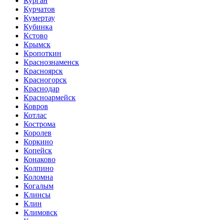
Курган
Курчатов
Кумертау
Кубинка
Кстово
Крымск
Кропоткин
Краснознаменск
Красноярск
Красногорск
Краснодар
Красноармейск
Ковров
Котлас
Кострома
Королев
Коркино
Копейск
Конаково
Колпино
Коломна
Когалым
Клинсы
Клин
Климовск