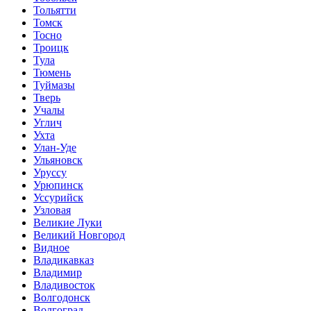
Тольятти
Томск
Тосно
Троицк
Тула
Тюмень
Туймазы
Тверь
Учалы
Углич
Ухта
Улан-Уде
Ульяновск
Уруссу
Урюпинск
Уссурийск
Узловая
Великие Луки
Великий Новгород
Видное
Владикавказ
Владимир
Владивосток
Волгодонск
Волгоград