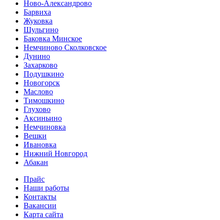
Ново-Александрово
Барвиха
Жуковка
Шульгино
Баковка Минское
Немчиново Сколковское
Дунино
Захарково
Подушкино
Новогорск
Маслово
Тимошкино
Глухово
Аксиньино
Немчиновка
Вешки
Ивановка
Нижний Новгород
Абакан
Прайс
Наши работы
Контакты
Вакансии
Карта сайта