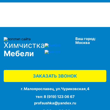
Ваш город:
Москва
Химчистка
Мебели
ЗАКАЗАТЬ ЗВОНОК
г. Малоярославец, ул.Чуриковская,4
тел:
8 (919) 123 06 67
profsushka@yandex.ru