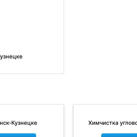
После
Кузнецке
нск-Кузнецке
Химчистка углов