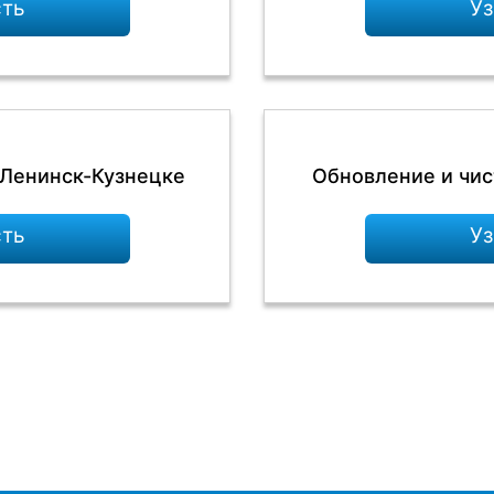
сть
Уз
 Ленинск-Кузнецке
Обновление и чис
сть
Уз