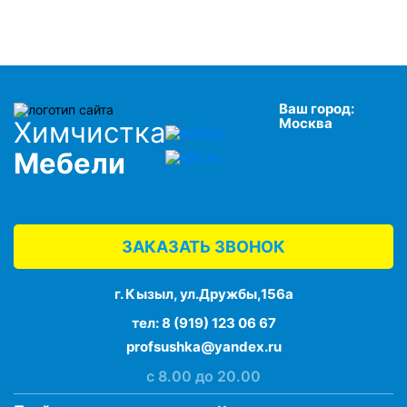
Ваш город:
Москва
Химчистка
Мебели
ЗАКАЗАТЬ ЗВОНОК
г. Кызыл, ул.Дружбы,156а
тел:
8 (919) 123 06 67
profsushka@yandex.ru
с 8.00 до 20.00