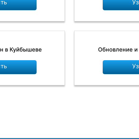
сть
Уз
ен в Куйбышеве
Обновление и 
сть
Уз