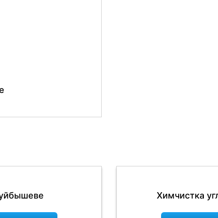
е
Куйбышеве
Химчистка уг