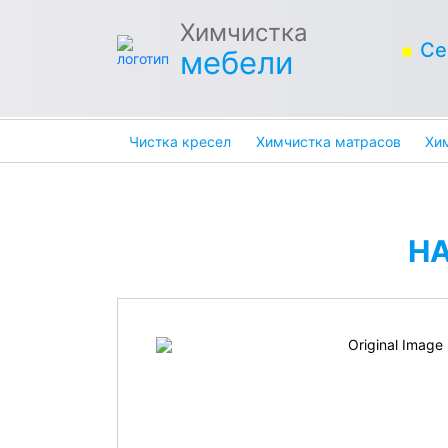
Химчистка
Се
мебели
Чистка кресел
Химчистка матрасов
Хи
Н