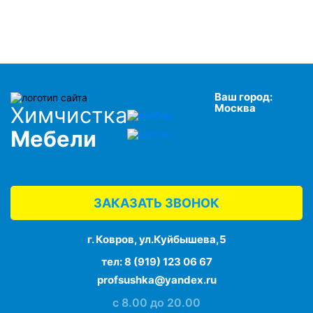
Ваш город:
Москва
Химчистка
Мебели
ЗАКАЗАТЬ ЗВОНОК
г. Ковров, ул.Куйбышева,5
тел:
8 (919) 123 06 67
profsushka@yandex.ru
с 8.00 до 20.00