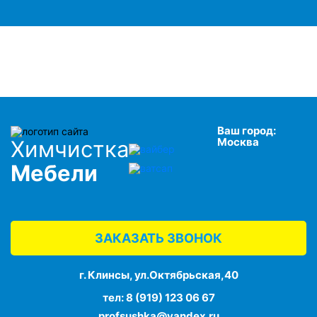
Ваш город:
Москва
Химчистка
Мебели
ЗАКАЗАТЬ ЗВОНОК
г. Клинсы, ул.Октябрьская,40
тел:
8 (919) 123 06 67
profsushka@yandex.ru