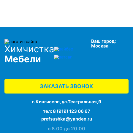
Ваш город:
Москва
Химчистка
Мебели
ЗАКАЗАТЬ ЗВОНОК
г. Кингисепп, ул.Театральная,9
тел:
8 (919) 123 06 67
profsushka@yandex.ru
с 8.00 до 20.00