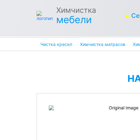
Химчистка
Се
мебели
Чистка кресел
Химчистка матрасов
Хи
Н