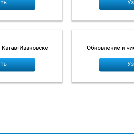
сть
Уз
в Катав-Ивановске
Обновление и чи
сть
Уз