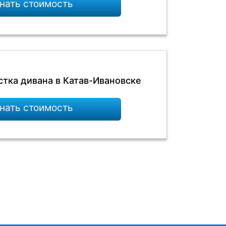
нать стоимость
стка дивана в Катав-Ивановске
нать стоимость