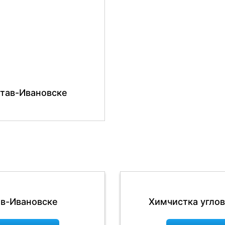
атав-Ивановске
ав-Ивановске
Химчистка углов