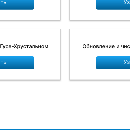
сть
Уз
 Гусе-Хрустальном
Обновление и чис
сть
Уз