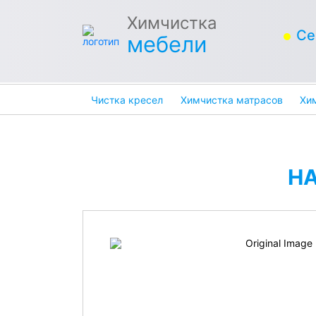
Химчистка
Се
мебели
Чистка кресел
Химчистка матрасов
Хи
Н