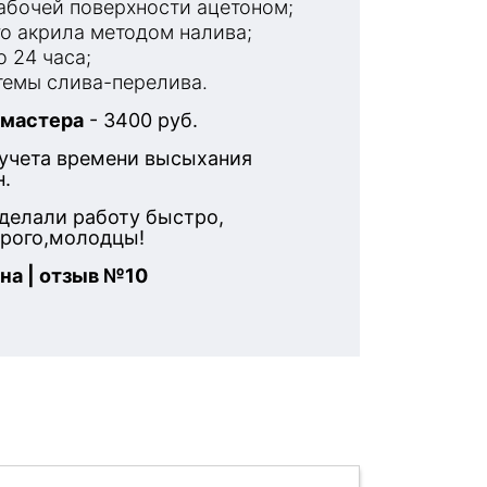
бочей поверхности ацетоном;
о акрила методом налива;
 24 часа;
емы слива-перелива.
 мастера
- 3400 руб.
 учета времени высыхания
н.
делали работу быстро,
орого,молодцы!
на | отзыв №10