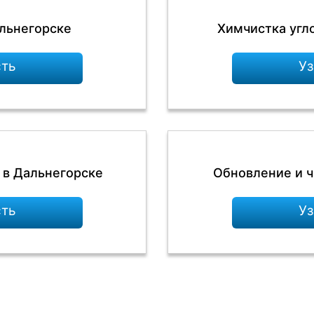
льнегорске
Химчистка угл
сть
Уз
 в Дальнегорске
Обновление и ч
сть
Уз