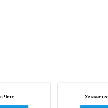
После
в Чите
Химчистка