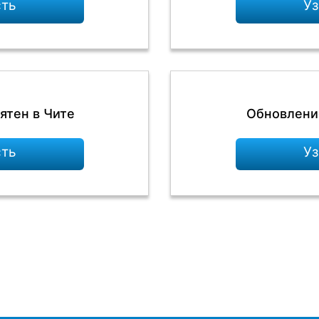
сть
Уз
ятен в Чите
Обновление
сть
Уз