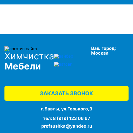
Ваш город:
Москва
Химчистка
Мебели
ЗАКАЗАТЬ ЗВОНОК
г. Бавлы, ул.Горького,3
тел:
8 (919) 123 06 67
profsushka@yandex.ru