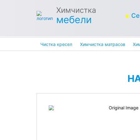
Химчистка
Се
мебели
Чистка кресел
Химчистка матрасов
Хи
Н