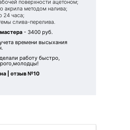
бочей поверхности ацетоном;
о акрила методом налива;
 24 часа;
емы слива-перелива.
 мастера
- 3400 руб.
 учета времени высыхания
н.
делали работу быстро,
орого,молодцы!
на | отзыв №10