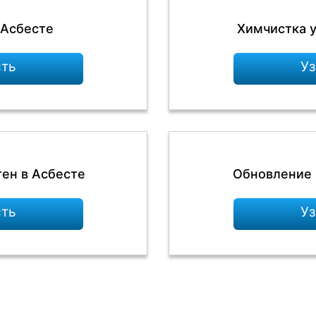
 Асбесте
Химчистка у
сть
Уз
тен в Асбесте
Обновление 
сть
Уз