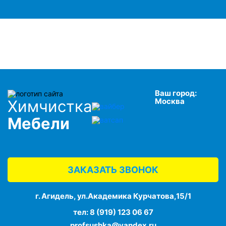
Ваш город:
Москва
Химчистка
Мебели
ЗАКАЗАТЬ ЗВОНОК
г. Агидель, ул.Академика Курчатова,15/1
тел:
8 (919) 123 06 67
profsushka@yandex.ru