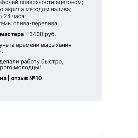
бочей поверхности ацетоном;
о акрила методом налива;
 24 часа;
емы слива-перелива.
 мастера
- 3400 руб.
 учета времени высыхания
н.
делали работу быстро,
орого,молодцы!
на | отзыв №10