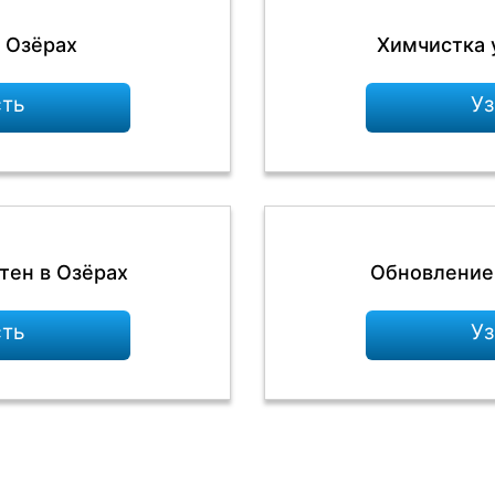
 Озёрах
Химчистка 
сть
Уз
тен в Озёрах
Обновление 
сть
Уз