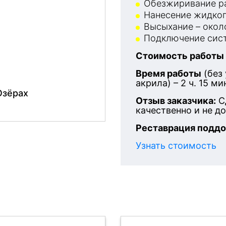
Обезжиривание ра
Нанесение жидког
Высыхание – около
Подключение сист
Стоимость работы
После
Время работы
(без
акрила) – 2 ч. 15 ми
Озёрах
Отзыв заказчика:
С
качественно и не д
Реставрация поддо
Узнать стоимость